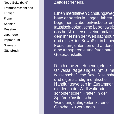
Zeitgeschehens.
Einen meditativen Schulungswe
hatte er bereits in jungen Jahren
begonnen. Dabei entwickelte er 
faustisch-sokratische Lebensweis
das heißt: einerseits eine umfas
dem Innersten der Welt nachspü
und dieses ins Bewußtsein heb
Forschungsintention und anderer
eine transparente und fruchtbare
Gesprächskultur
.
Besucherzähler
Durch eine zunehmend gelebte
Universalität gelang es ihm allm
wissenschaftliche Bewußtseinsh
Besucher seit August
und eigenständig-moralische
2008
Handlungsweisen im Zusammens
mit den in der Welt waltenden
schöpferischen Kräften in der
Sphäre künstlerischer
Wandlungsfähigkeiten zu einer
Ganzheit zu verbinden.